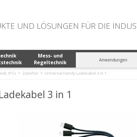
KTE UND LÖSUNGEN FÜR DIE INDUS
technik
Mess- und
Anwendungen
tstechnik
Regeltechnik
nik, IPCs
Zubehör
Universal Handy Ladekabel 3 in 1
Ladekabel 3 in 1