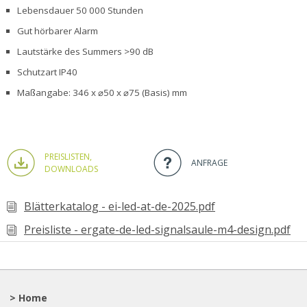
Lebensdauer 50 000 Stunden
Gut hörbarer Alarm
Lautstärke des Summers >90 dB
Schutzart IP40
Maßangabe: 346 x ⌀50 x ⌀75 (Basis) mm
PREISLISTEN,
ANFRAGE
DOWNLOADS
Blätterkatalog - ei-led-at-de-2025.pdf
Preisliste - ergate-de-led-signalsaule-m4-design.pdf
> Home