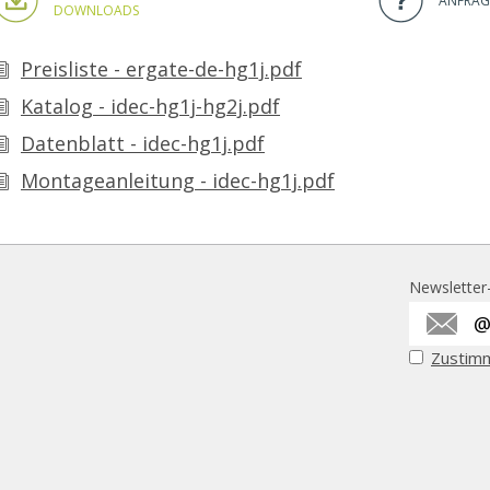
ANFRAG
DOWNLOADS
Preisliste - ergate-de-hg1j.pdf
Katalog - idec-hg1j-hg2j.pdf
Datenblatt - idec-hg1j.pdf
Montageanleitung - idec-hg1j.pdf
Newslette
Zustim