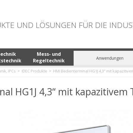
KTE UND LÖSUNGEN FÜR DIE INDUS
technik
Mess- und
Anwendungen
tstechnik
Regeltechnik
nik, IPCs
IDEC Produkte
HMI Bedienterminal HG1J 4,3“ mit kapazitiv
al HG1J 4,3“ mit kapazitivem