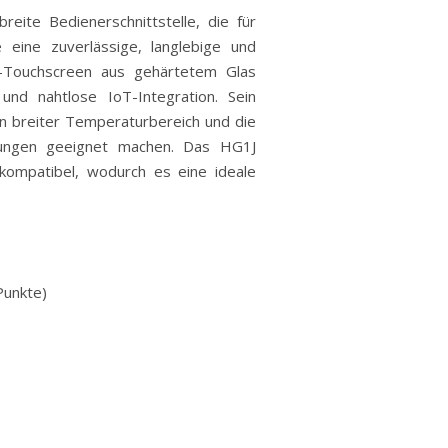
reite Bedienerschnittstelle, die für
 eine zuverlässige, langlebige und
P-Touchscreen aus gehärtetem Glas
und nahtlose IoT-Integration. Sein
n breiter Temperaturbereich und die
ebungen geeignet machen. Das HG1J
kompatibel, wodurch es eine ideale
Punkte)