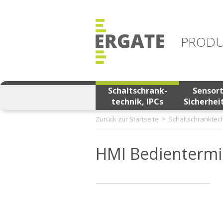
PRODU
Schaltschrank-
Sensor
technik, IPCs
Sicherhei
Zurück zur Startseite
Schaltschranktech
HMI Bedientermin