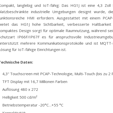
Kompakt, langlebig und IoT-fähig: Das HG1J ist eine 4,3 Zoll b
platzbeschränkte industrielle Umgebungen designt wurde, die
funktionsreiche HMI erfordern. Ausgestattet mit einem PCA
bietet das HG1J hohe Sichtbarkeit, verbesserte Haltbarkeit 
kompaktes Design sorgt für optimale Raumnutzung, während sei
Schutzart IP66F/IP67F es für anspruchsvolle Industrieumg
unterstützt mehrere Kommunikationsprotokolle und ist MQTT-
Lösung für IoT-fähige Einrichtungen ist.
Technische Daten:
4,3“ Touchscreen mit PCAP-Technologie, Multi-Touch (bis zu 2 
TFT Display mit 16,7 Millionen Farben
Auflösung 480 x 272
Helligkeit 500 cd/m²
Betriebstemperatur -20°C…+55 °C
Konnektivität: