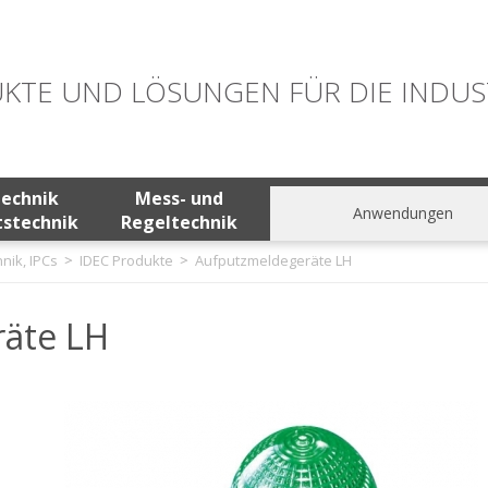
KTE UND LÖSUNGEN FÜR DIE INDUS
technik
Mess- und
Anwendungen
tstechnik
Regeltechnik
nik, IPCs
IDEC Produkte
Aufputzmeldegeräte LH
äte LH